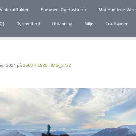
Vinterutflukter
Sommer- Og Høstturer
Møt Hundene Våre
Q)
Dyrevelferd
Utdanning
Miljø
Tradisjoner
ber 2024
på
2560 × 1920
i
IMG_2722