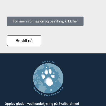
For mer informasjon og bestilling, klikk her
Bestill nå
Opplev gleden ved hundekjøring på Svalbard med