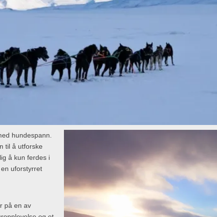
e med hundespann.
 til å utforske
ig å kun ferdes i
en uforstyrret
ar på en av
uropplevelse og et