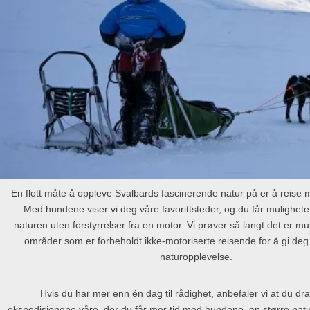
En flott måte å oppleve Svalbards fascinerende natur på er å reis
Med hundene viser vi deg våre favorittsteder, og du får muligheten
naturen uten forstyrrelser fra en motor. Vi prøver så langt det er mul
områder som er forbeholdt ikke-motoriserte reisende for å gi deg 
naturopplevelse.
Hvis du har mer enn én dag til rådighet, anbefaler vi at du dr
ekspedisjonene våre, der du får mer tid med hundene, en større nat