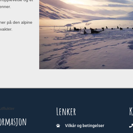
enner.
oner på den alpine
vakter.
Lenker
K
utflukter
ormasjon
Vilkår og betingelser