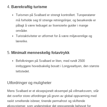
4.
Bærekraftig turisme
Turismen på Svalbard er strengt kontrollert. Turoperatører
må forholde seg til strenge retningslinjer, og besøkende er
pålagt å være ledsaget av lisensierte guider i mange
områder.
Turistaktiviteter er utformet for å være miljøvennlige og
lærerike.
5.
Minimalt menneskelig fotavtrykk
Befolkningen på Svalbard er liten, med rundt 2500
innbyggere hovedsakelig bosatt i Longyearbyen, den største
tettstedet.
Utfordringer og muligheter
Mens Svalbard er et eksepsjonelt eksempel på villmarksvern, står
det overfor store utfordringer på grunn av global oppvarming med
raskt smeltende isbreer, tinende permafrost og skiftende
økosystemer, som understreker det presserende behovet for