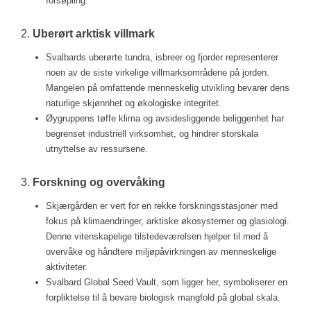
forsøpling.
2.
Uberørt arktisk villmark
Svalbards uberørte tundra, isbreer og fjorder representerer
noen av de siste virkelige villmarksområdene på jorden.
Mangelen på omfattende menneskelig utvikling bevarer dens
naturlige skjønnhet og økologiske integritet.
Øygruppens tøffe klima og avsidesliggende beliggenhet har
begrenset industriell virksomhet, og hindrer storskala
utnyttelse av ressursene.
3.
Forskning og overvåking
Skjærgården er vert for en rekke forskningsstasjoner med
fokus på klimaendringer, arktiske økosystemer og glasiologi.
Denne vitenskapelige tilstedeværelsen hjelper til med å
overvåke og håndtere miljøpåvirkningen av menneskelige
aktiviteter.
Svalbard Global Seed Vault, som ligger her, symboliserer en
forpliktelse til å bevare biologisk mangfold på global skala.