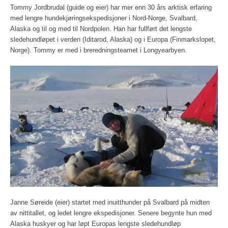
Tommy Jordbrudal (guide og eier) har mer enn 30 års arktisk erfaring
med lengre hundekjøringsekspedisjoner i Nord-Norge, Svalbard,
Alaska og til og med til Nordpolen. Han har fullført det lengste
sledehundløpet i verden (Iditarod, Alaska) og i Europa (Finmarkslopet,
Norge). Tommy er med i breredningsteamet i Longyearbyen.
Janne Søreide (eier) startet med inuitthunder på Svalbard på midten
av nittitallet, og ledet lengre ekspedisjoner. Senere begynte hun med
Alaska huskyer og har løpt Europas lengste sledehundløp