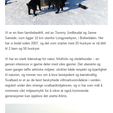
Vi er en liten familiebedrift, eid av Tommy Jordbrudal og Janne
Søreide, som ligger 10 km utenfor Longyearbyen, i Bolterdalen. Her
har vi bodd siden 2007, og det som startet med 20 huskyer er nå blitt
til 2 barn og 50 huskyer.
Vi har en sterk lidenskap for natur, friluftsliv og sledehunder – en
genuin interesse vi gjerne deler med våre gjester. Det uberørte og
noen ganger tøffe arktiske miljøet, utvikler både respekt og kjærlighet
til naturen, og minner oss om å leve beskjedent og bærekraftig.
Svalbard er et av de best beskyttede villmarksområdene i verden,
regulert under den strenge svalbardmiljøloven, og vi har som mål å
minimere vårt miljøavtrykk for å sikre at også kommende
generasjoner kan oppleve det urørte Arktis.