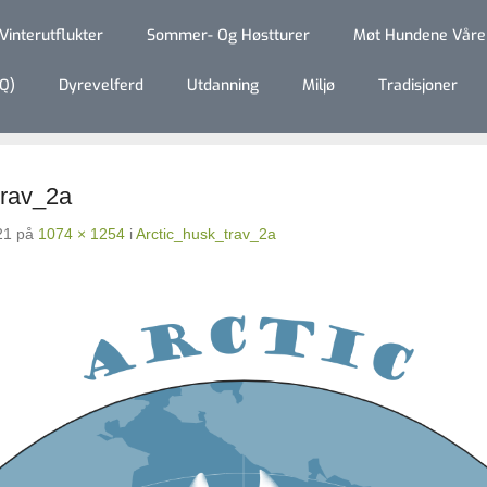
Vinterutflukter
Sommer- Og Høstturer
Møt Hundene Våre
Q)
Dyrevelferd
Utdanning
Miljø
Tradisjoner
trav_2a
21
på
1074 × 1254
i
Arctic_husk_trav_2a