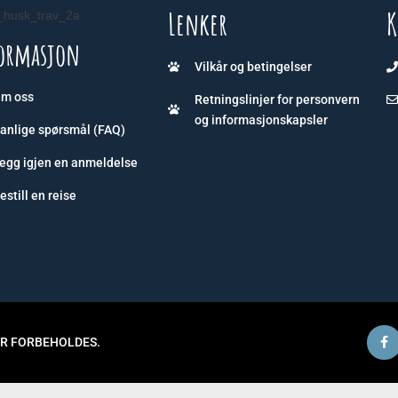
Lenker
K
c_husk_trav_2a
ormasjon
Vilkår og betingelser
m oss
Retningslinjer for personvern
og informasjonskapsler
anlige spørsmål (FAQ)
egg igjen en anmeldelse
estill en reise
ER FORBEHOLDES.