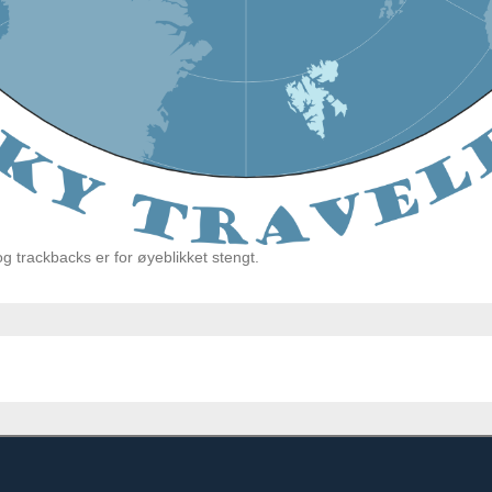
 trackbacks er for øyeblikket stengt.